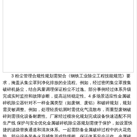
3 粉尘管理合规性规划需契合《钢铁工业除尘工程技能规范》要
求，掩盖从集尘罩到净化排放的全流程。例如，经过密闭集尘罩搜集
破碎机扬尘，结合风量调理保证粉尘不过逸。部分事例经过体系升级
完成实时监控和故障诊断，提高运转稳定性。4 多场景适应性金属破
碎机除尘器针对不一样金属类型（如废钢、废铝）和破碎规划，规划
需灵敏调整。例如，处理轻质铝屑时需优化气流散布，而重型废钢破
碎则需强化设备耐磨性。厂家经过模块化规划完成设备快速适配不同
生产线 保护与安全优化金属破碎机除尘器规划需便于保护，如设置快
捷的滤袋替换通道和清灰体系。一起需防备金属破碎过程中的火花危
险，部分设备装备火花捕集器或防爆阀，保证体系安全运作。金属破