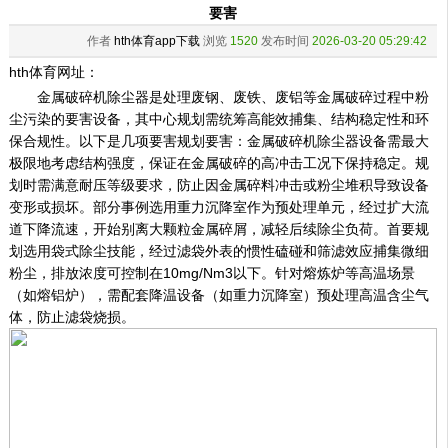
要害
作者
hth体育app下载
浏览
1520
发布时间
2026-03-20 05:29:42
hth体育网址：
金属破碎机除尘器是处理废钢、废铁、废铝等金属破碎过程中粉
尘污染的要害设备，其中心规划需统筹高能效捕集、结构稳定性和环
保合规性。以下是几项要害规划要害：金属破碎机除尘器设备需最大
极限地考虑结构强度，保证在金属破碎的高冲击工况下保持稳定。规
划时需满意耐压等级要求，防止因金属碎料冲击或粉尘堆积导致设备
变形或损坏。部分事例选用重力沉降室作为预处理单元，经过扩大流
道下降流速，开始别离大颗粒金属碎屑，减轻后续除尘负荷。首要规
划选用袋式除尘技能，经过滤袋外表的惯性磕碰和筛滤效应捕集微细
粉尘，排放浓度可控制在10mg/Nm3以下。针对熔炼炉等高温场景
（如熔铝炉），需配套降温设备（如重力沉降室）预处理高温含尘气
体，防止滤袋烧损。